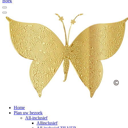
Boek
Home
Plan uw bezoek
All-inclusief
Allinclusief