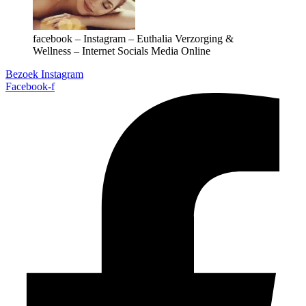
facebook – Instagram – Euthalia Verzorging &
Wellness – Internet Socials Media Online
Bezoek Instagram
Facebook-f