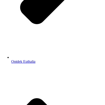
Ontdek Euthalia