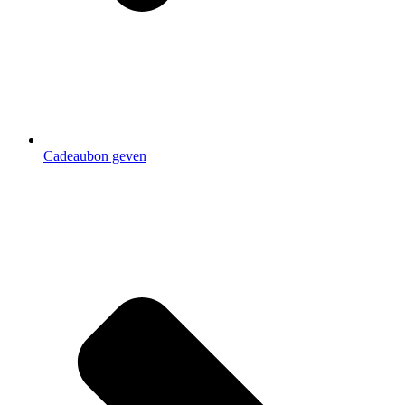
Cadeaubon geven