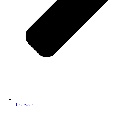
Reserveer