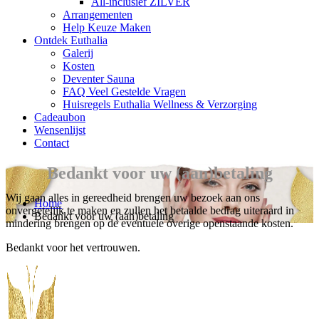
All-inclusief ZILVER
Arrangementen
Help Keuze Maken
Ontdek Euthalia
Galerij
Kosten
Deventer Sauna
FAQ Veel Gestelde Vragen
Huisregels Euthalia Wellness & Verzorging
Cadeaubon
Wensenlijst
Contact
Bedankt voor uw (aan)betaling
Wij gaan alles in gereedheid brengen uw bezoek aan ons
Home
onvergetelijk te maken en zullen het betaalde bedrag uiteraard in
Bedankt voor uw (aan)betaling
mindering brengen op de eventuele overige openstaande kosten.
Bedankt voor het vertrouwen.