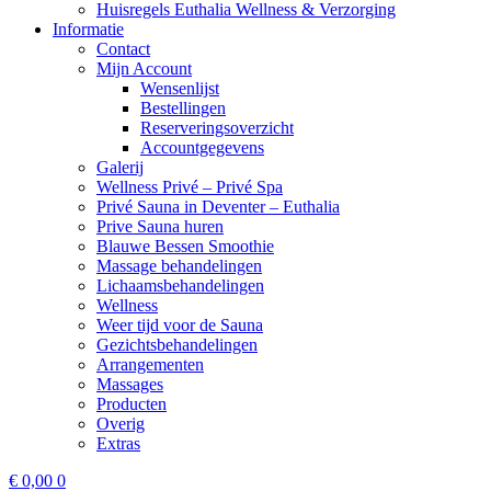
Huisregels Euthalia Wellness & Verzorging
Informatie
Contact
Mijn Account
Wensenlijst
Bestellingen
Reserveringsoverzicht
Accountgegevens
Galerij
Wellness Privé – Privé Spa
Privé Sauna in Deventer – Euthalia
Prive Sauna huren
Blauwe Bessen Smoothie
Massage behandelingen
Lichaamsbehandelingen
Wellness
Weer tijd voor de Sauna
Gezichtsbehandelingen
Arrangementen
Massages
Producten
Overig
Extras
€
0,00
0