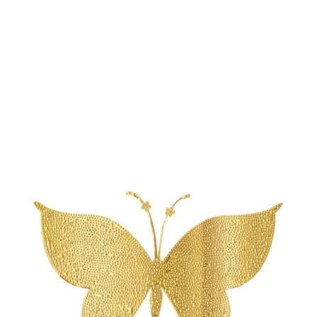
Allinclusief (2 uur)
€
99,00