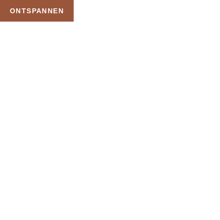
ONTSPANNEN
WENSENLIJST
HOME
WENSENLIJST