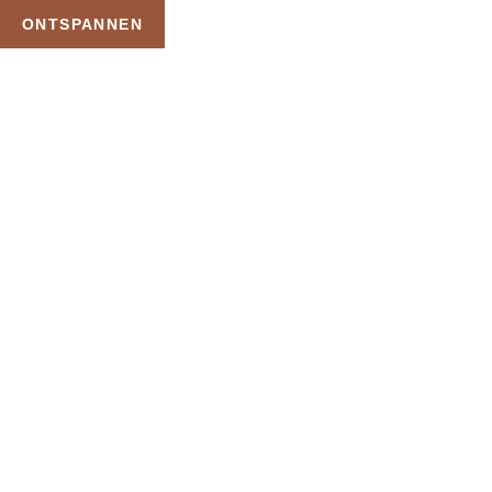
ONTSPANNEN
RESERVEREN
HOME
BEHANDELINGEN
VOET BEHANDELINGEN
COSMETISCHE VOETBEHANDELING
Euthalia Verzorging & Wellness