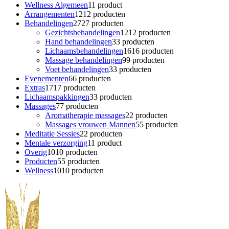
Wellness Algemeen
1
1 product
Arrangementen
12
12 producten
Behandelingen
27
27 producten
Gezichtsbehandelingen
12
12 producten
Hand behandelingen
3
3 producten
Lichaamsbehandelingen
16
16 producten
Massage behandelingen
9
9 producten
Voet behandelingen
3
3 producten
Evenementen
6
6 producten
Extras
17
17 producten
Lichaamspakkingen
3
3 producten
Massages
7
7 producten
Aromatherapie massages
2
2 producten
Massages vrouwen Mannen
5
5 producten
Meditatie Sessies
2
2 producten
Mentale verzorging
1
1 product
Overig
10
10 producten
Producten
5
5 producten
Wellness
10
10 producten