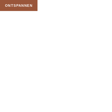
ONTSPANNEN
RELAXT
HOME
RELAXT
Meer dan
40+
Behandelingen
Relaxt