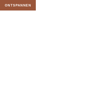
ONTSPANNEN
TAG:
AANBIEDING
SAUNA FORT BEEMSTER
HOME
PRODUCTEN GETAGGED “AANBIEDING SAUNA FORT BEEMSTER”
Uw Wellness Beleving –
Ontspan, Geniet en
Reserveer