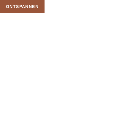
ONTSPANNEN
TAG:
ALL INCLUSIEF
PLATINUM
HOME
PRODUCTEN GETAGGED “ALL INCLUSIEF PLATINUM”
Uw Wellness Beleving –
Ontspan, Geniet en
Reserveer