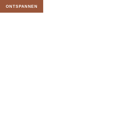
ONTSPANNEN
TAG:
BADKLEDINGDAG
THERMAE 2000
HOME
PRODUCTEN GETAGGED “BADKLEDINGDAG THERMAE 2000”
Uw Wellness Beleving –
Ontspan, Geniet en
Reserveer