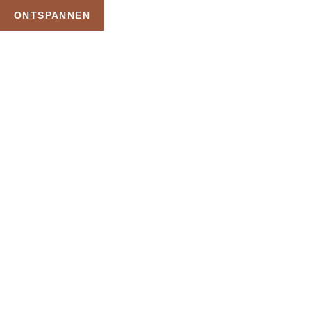
ONTSPANNEN
TAG:
BUSSLOO
BADKLEDINGDAG
HOME
PRODUCTEN GETAGGED “BUSSLOO BADKLEDINGDAG”
Uw Wellness Beleving –
Ontspan, Geniet en
Reserveer