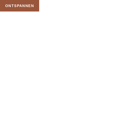
ONTSPANNEN
TAG:
BUSSLOO SAUNA
KORTING
HOME
PRODUCTEN GETAGGED “BUSSLOO SAUNA KORTING”
Uw Wellness Beleving –
Ontspan, Geniet en
Reserveer