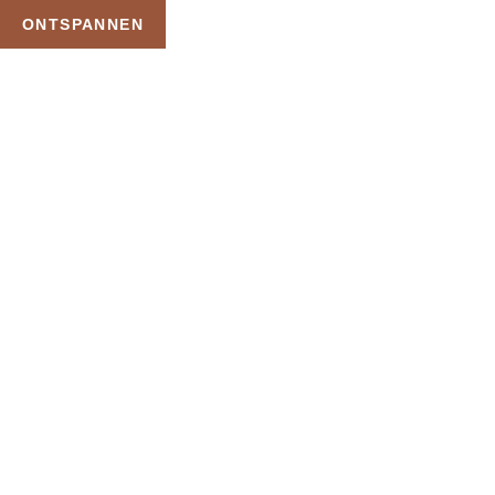
ONTSPANNEN
TAG:
CADEAUBON
ELAISA
HOME
PRODUCTEN GETAGGED “CADEAUBON ELAISA”
Uw Wellness Beleving –
Ontspan, Geniet en
Reserveer