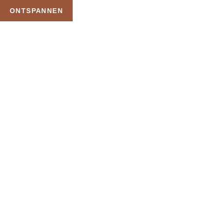
ONTSPANNEN
TAG:
DAGJE PRIVE
WELLNESS VOOR 2
HOME
PRODUCTEN GETAGGED “DAGJE PRIVE WELLNESS VOOR 2”
Uw Wellness Beleving –
Ontspan, Geniet en
Reserveer