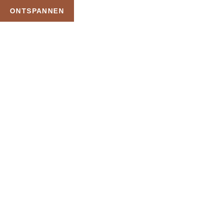
ONTSPANNEN
TAG:
DAGJE SAUNA MET
OVERNACHTING
HOME
PRODUCTEN GETAGGED “DAGJE SAUNA MET OVERNACHTING”
Uw Wellness Beleving –
Ontspan, Geniet en
Reserveer