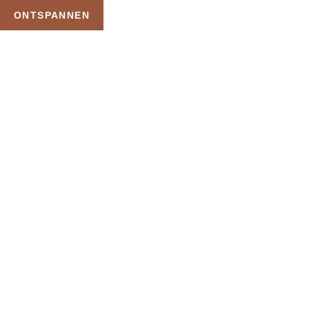
ONTSPANNEN
TAG:
DAGJE WELLNESS
BON
HOME
PRODUCTEN GETAGGED “DAGJE WELLNESS BON”
Uw Wellness Beleving –
Ontspan, Geniet en
Reserveer