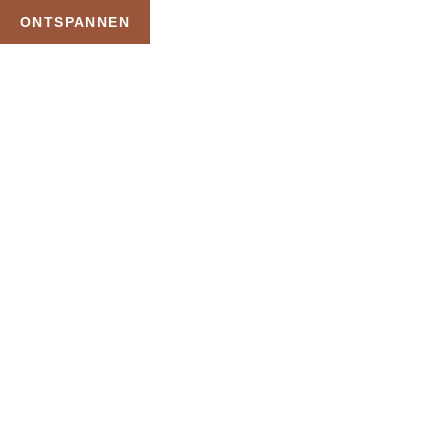
ONTSPANNEN
TAG:
DRUKPUNTMASSAGE
HOME
PRODUCTEN GETAGGED “DRUKPUNTMASSAGE”
Uw Wellness Beleving –
Ontspan, Geniet en
Reserveer