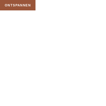
ONTSPANNEN
TAG:
DUO MASSAGE
DEVENTER
HOME
PRODUCTEN GETAGGED “DUO MASSAGE DEVENTER”
Uw Wellness Beleving –
Ontspan, Geniet en
Reserveer