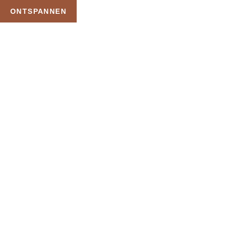
ONTSPANNEN
TAG:
ELAISA WELLNESS
BADKLEDING
HOME
PRODUCTEN GETAGGED “ELAISA WELLNESS BADKLEDING”
Uw Wellness Beleving –
Ontspan, Geniet en
Reserveer