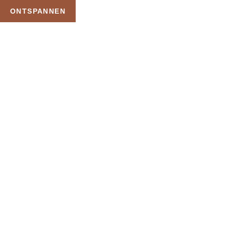
ONTSPANNEN
TAG:
EXCLUSIEVE
PRIVE SAUNA
HOME
PRODUCTEN GETAGGED “EXCLUSIEVE PRIVE SAUNA”
Uw Wellness Beleving –
Ontspan, Geniet en
Reserveer