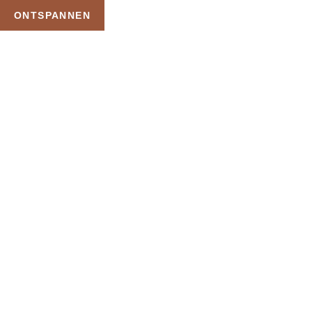
ONTSPANNEN
TAG:
GOEDKOPE PRIVE
SAUNA
HOME
PRODUCTEN GETAGGED “GOEDKOPE PRIVE SAUNA”
Uw Wellness Beleving –
Ontspan, Geniet en
Reserveer