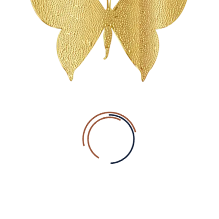
GA NAAR
BLIJF OP DE HOOGTE
INSTAG
Voornaam
Achternaam
E-mail