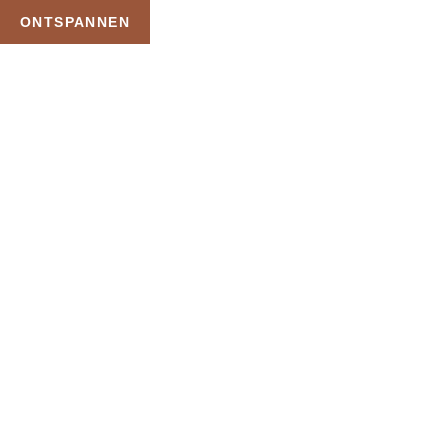
ONTSPANNEN
TAG:
HEERLIJ
CADEAUKAAR
HOME
PRODUCTEN GETAGGED “HEERLIJK DAGJ