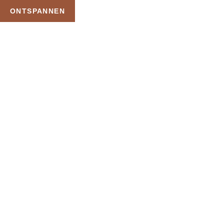
ONTSPANNEN
TAG:
HOTELOVERNACHTING
MET SAUNA
HOME
PRODUCTEN GETAGGED “HOTELOVERNACHTING MET SAUNA”
Uw Wellness Beleving –