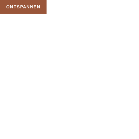
ONTSPANNEN
TAG:
KORTING PRIVE
SAUNA
HOME
PRODUCTEN GETAGGED “KORTING PRIVE SAUNA”
Uw Wellness Beleving –
Ontspan, Geniet en
Reserveer