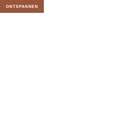
ONTSPANNEN
TAG:
KORTING
THERMEN
HOME
PRODUCTEN GETAGGED “KORTING THERMEN”
Uw Wellness Beleving –
Ontspan, Geniet en
Reserveer