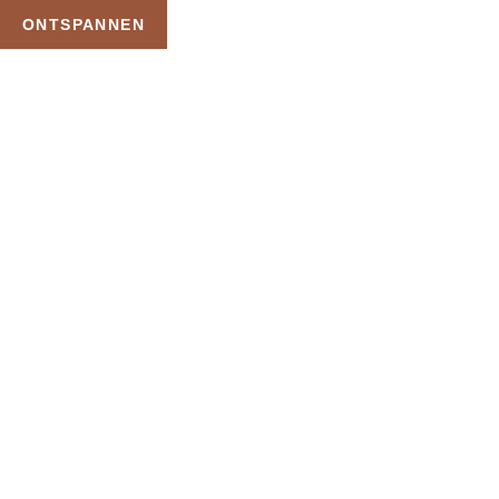
ONTSPANNEN
TAG:
KORUMAR DE
LUXE
HOME
PRODUCTEN GETAGGED “KORUMAR DE LUXE”
Uw Wellness Beleving –
Ontspan, Geniet en
Reserveer