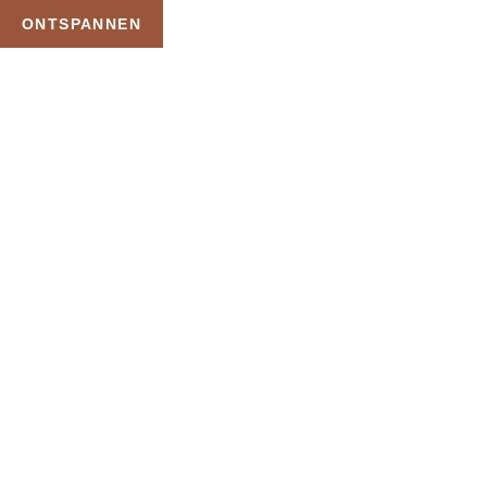
ONTSPANNEN
TAG:
LICHAAMSPAKKING
HOME
PRODUCTEN GETAGGED “LICHAAMSPAKKING”
Uw Wellness Beleving –
Ontspan, Geniet en
Reserveer