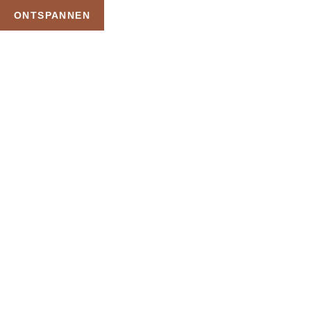
ONTSPANNEN
TAG:
LICHAA
HOME
PRODUCTEN GETAGGED “LICHAAMSSCRU
Uw Wellness Beleving 