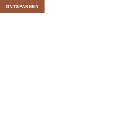
ONTSPANNEN
TAG:
LUXE SP
HOME
PRODUCTEN GETAGGED “LUXE SPA”
Uw Wellness Beleving 