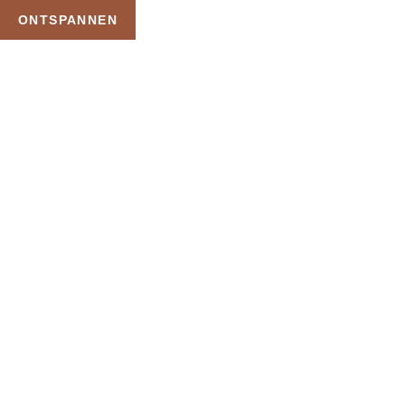
ONTSPANNEN
TAG:
LUXE WEEKENDJE
WEG WELLNESS
HOME
PRODUCTEN GETAGGED “LUXE WEEKENDJE WEG WELLNESS”
Uw Wellness Beleving –
Ontspan, Geniet en
Reserveer