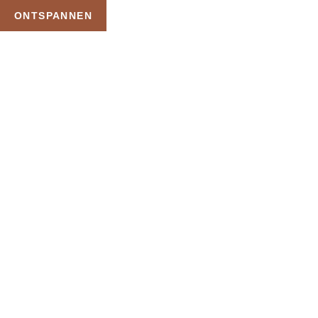
ONTSPANNEN
TAG:
LUXERY
WELLNESS
HOME
PRODUCTEN GETAGGED “LUXERY WELLNESS”
Uw Wellness Beleving –
Ontspan, Geniet en
Reserveer