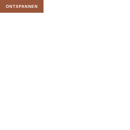
ONTSPANNEN
TAG:
MARINA SAUNA
WELLNESS
HOME
PRODUCTEN GETAGGED “MARINA SAUNA WELLNESS”
Uw Wellness Beleving –
Ontspan, Geniet en
Reserveer