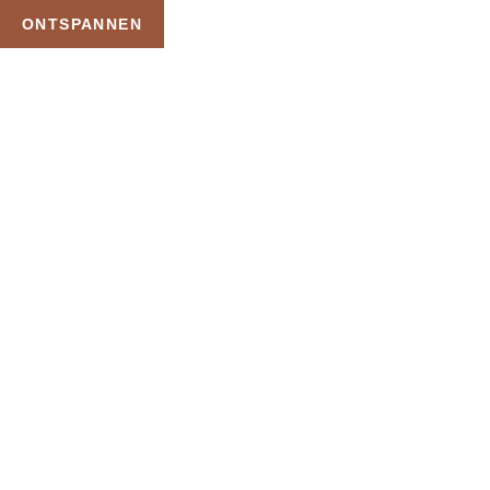
ONTSPANNEN
TAG:
MOEDERDAG
MASSAGE CADEAU
GEVEN
HOME
PRODUCTEN GETAGGED “MOEDERDAG MASSAGE CADEAU GEVEN”
Uw Wellness Beleving –