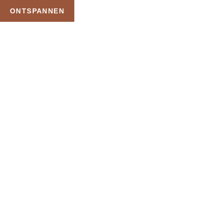
ONTSPANNEN
TAG:
MOEDERDAG
MASSAGE CADEAUBON
HOME
PRODUCTEN GETAGGED “MOEDERDAG MASSAGE CADEAUBON”
Uw Wellness Beleving –
Ontspan, Geniet en
Reserveer