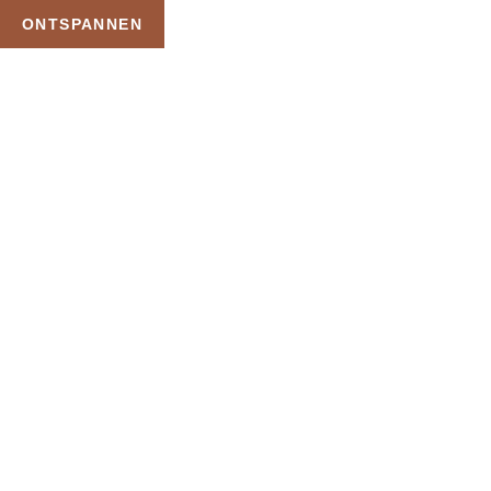
ONTSPANNEN
TAG:
NATIONALE
SAUNA CADEAUKAART
HOME
PRODUCTEN GETAGGED “NATIONALE SAUNA CADEAUKAART”
Uw Wellness Beleving –
Ontspan, Geniet en
Reserveer