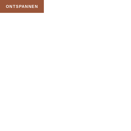
ONTSPANNEN
TAG:
NATIONALE
SAUNABON
HOME
PRODUCTEN GETAGGED “NATIONALE SAUNABON”
Uw Wellness Beleving –
Ontspan, Geniet en
Reserveer