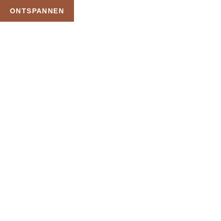
ONTSPANNEN
TAG:
NIX OM HET LIJF
DEVENTER
HOME
PRODUCTEN GETAGGED “NIX OM HET LIJF DEVENTER”
Uw Wellness Beleving –
Ontspan, Geniet en
Reserveer