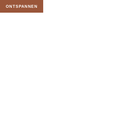
ONTSPANNEN
TAG:
ONTSPANNING
MASSAGE
HOME
PRODUCTEN GETAGGED “ONTSPANNING MASSAGE”
Uw Wellness Beleving –
Ontspan, Geniet en
Reserveer