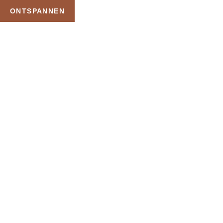
ONTSPANNEN
TAG:
ONTSPANNINGSPAKKIN
G
HOME
PRODUCTEN GETAGGED “ONTSPANNINGSPAKKING”
Uw Wellness Beleving –
Ontspan, Geniet en