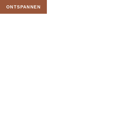
ONTSPANNEN
TAG:
OVERNACHTING
MET PRIVE WELLNESS
HOME
PRODUCTEN GETAGGED “OVERNACHTING MET PRIVE WELLNESS”
Uw Wellness Beleving –
Ontspan, Geniet en
Reserveer