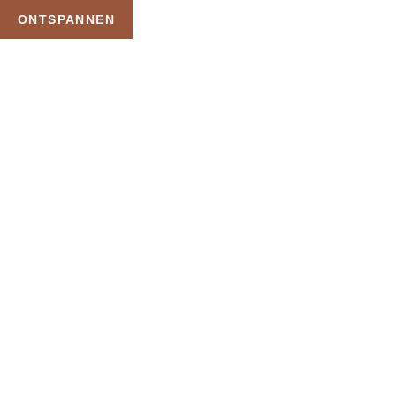
ONTSPANNEN
TAG:
PRIVE MASSAGE
SPA
HOME
PRODUCTEN GETAGGED “PRIVE MASSAGE SPA”
Uw Wellness Beleving –
Ontspan, Geniet en
Reserveer