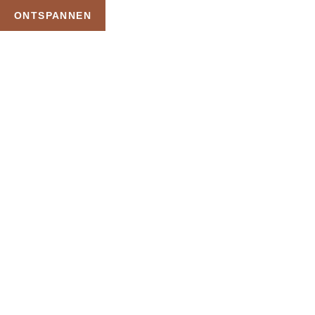
ONTSPANNEN
TAG:
PRIVE SAUNA
HAMMAM
HOME
PRODUCTEN GETAGGED “PRIVE SAUNA HAMMAM”
Uw Wellness Beleving –
Ontspan, Geniet en
Reserveer