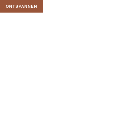
ONTSPANNEN
TAG:
PRIVE SAUNA
LUXE
HOME
PRODUCTEN GETAGGED “PRIVE SAUNA LUXE”
Uw Wellness Beleving –
Ontspan, Geniet en
Reserveer