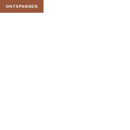
ONTSPANNEN
TAG:
PRIVÉ SAUNA MET
MASSAGE AANBIEDING
HOME
PRODUCTEN GETAGGED “PRIVÉ SAUNA MET MASSAGE AANBIEDING”
Uw Wellness Beleving –
Ontspan, Geniet en
Reserveer