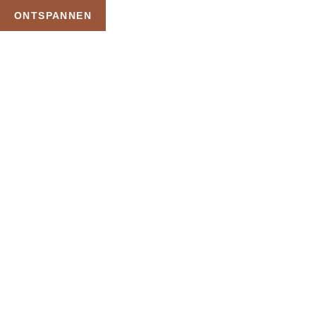
ONTSPANNEN
TAG:
PRIVE SAUNA TE
HUUR
HOME
PRODUCTEN GETAGGED “PRIVE SAUNA TE HUUR”
Uw Wellness Beleving –
Ontspan, Geniet en
Reserveer