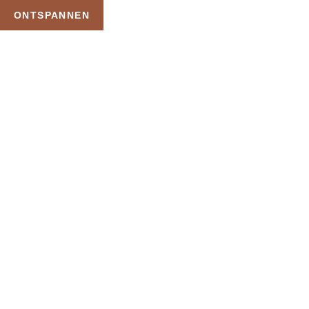
ONTSPANNEN
TAG:
PRIVE SAUNA
ZUTPHEN
HOME
PRODUCTEN GETAGGED “PRIVE SAUNA ZUTPHEN”
Uw Wellness Beleving –
Ontspan, Geniet en
Reserveer