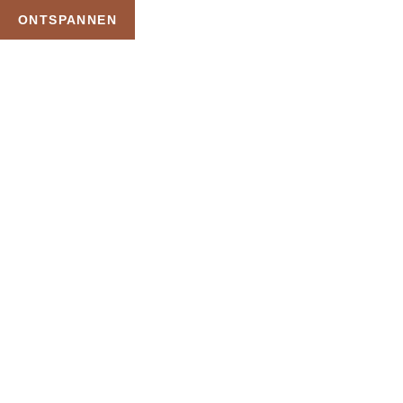
ONTSPANNEN
TAG:
PRIVE SPA MET
ZWEMBAD
HOME
PRODUCTEN GETAGGED “PRIVE SPA MET ZWEMBAD”
Uw Wellness Beleving –
Ontspan, Geniet en
Reserveer