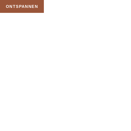
ONTSPANNEN
TAG:
PRIVE WELLNESS
ARNHEM
HOME
PRODUCTEN GETAGGED “PRIVE WELLNESS ARNHEM”
Uw Wellness Beleving –
Ontspan, Geniet en
Reserveer