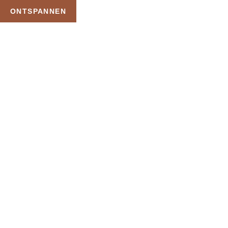
ONTSPANNEN
TAG:
PRIVE WELLNESS
MASSAGE
HOME
PRODUCTEN GETAGGED “PRIVE WELLNESS MASSAGE”
Uw Wellness Beleving –
Ontspan, Geniet en
Reserveer