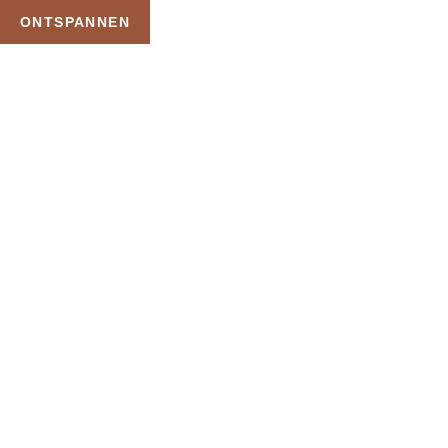
ONTSPANNEN
TAG:
PRIVE WELLNESS
OVERNACHTING
HOME
PRODUCTEN GETAGGED “PRIVE WELLNESS OVERNACHTING”
Uw Wellness Beleving –
Ontspan, Geniet en
Reserveer