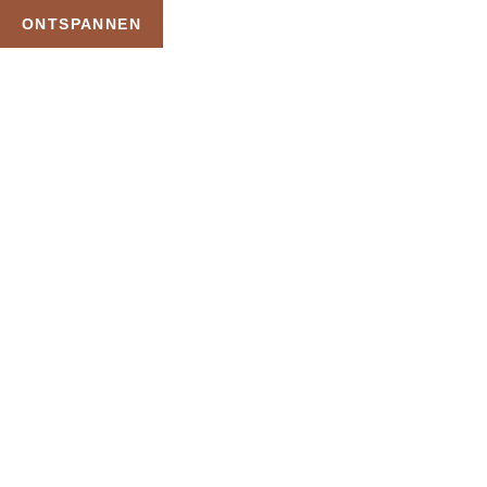
ONTSPANNEN
TAG:
PRIVE WELLNESS
SAUNA
HOME
PRODUCTEN GETAGGED “PRIVE WELLNESS SAUNA”
Uw Wellness Beleving –
Ontspan, Geniet en
Reserveer