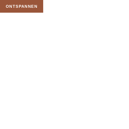
ONTSPANNEN
TAG:
PRIVE ZWEMBAD
MET JACUZZI
HOME
PRODUCTEN GETAGGED “PRIVE ZWEMBAD MET JACUZZI”
Uw Wellness Beleving –
Ontspan, Geniet en
Reserveer